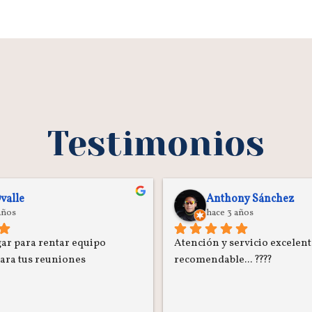
Testimonios
valle
Anthony Sánchez
años
hace 3 años
ar para rentar equipo 
Atención y servicio excelent
para tus reuniones
recomendable... ????