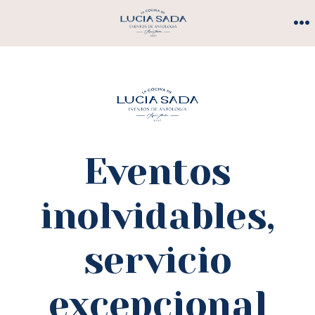
Saltar
al
M
contenido
Eventos
inolvidables,
servicio
excepcional