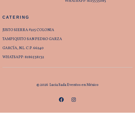
WHATSAPP: 8115535085
CATERING
JUSTO SIERRA #215 COLONIA
TAMPIQUITO SAN PEDRO GARZA
GARCÍA, N.L. C.P. 66240
WHATSAPP: 8186538132
© 2026
Lucia Sada Eventos en México
Abrir
Abrir
Facebook
Instagram
en
en
una
una